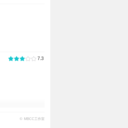
7.3
活动关卡、通过完成【观
© MBCC工作室
新高危级禁闭者【艾