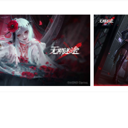
的出现，您需要借助禁闭者们的力量进行应对。带领TA们作战，抵
寻找存续的希望。
，带来的却并非恩赐，而是苦难的初始。它的到来诱发了神秘的异变
放在这片大地，而接触者几乎全都失去了意识，异变为扭曲的怪物。
比拟的力量，TA们即是【禁闭者】。
战，但事实上，你并不知道关于TA们的过往。那些TA们未知的过去，
揭晓。是时候履行身为局长的职责了——调查禁闭者们，挖掘出那些
想得知的，有关这个世界的真相。