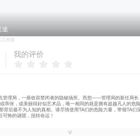
迷途
CC工作室
我的评价
机管理局，一座收容禁闭者的隐秘场所。而您——管理局的新任局长
雅，或乖张，或美丽得好似艺术品，唯一相同的就是拥有超越凡人的危
及那背后最不为人知的真相。请尽情使用TA们的危险力量，带领TA们
狂可怖的谜团，扭转命运！
BCC）收容着这座城市里的禁闭者们，TA们无一不是身怀异能却背