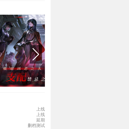
御怪物入侵，同时调查异
，使得名为【黑环】的
那些暂时还未异变的
以及无人了解的真相，都
被隐瞒的故事吧。在那
上线
上线
延期
删档测试