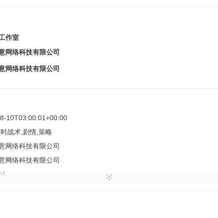
C工作室
意网络科技有限公司
意网络科技有限公司
8-10T03:00:01+00:00
即时战术,剧情,策略
意网络科技有限公司
意网络科技有限公司
44
世剧院」主题活动限时开启，活动期间参与【步入舞台】、【盛装返场】
】任务、扫荡主线副本等途径，收集活动代币【剧场门票】，即可赢得全