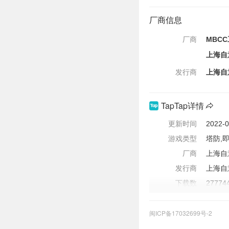
厂商信息
厂商
MBC
上海自
发行商
上海自
TapTap详情
更新时间
2022-0
游戏类型
塔防,
厂商
上海自
发行商
上海自
下载数
27774
评价数
46931
闽ICP备17032699号-2
更新内容
■「浮
演指南