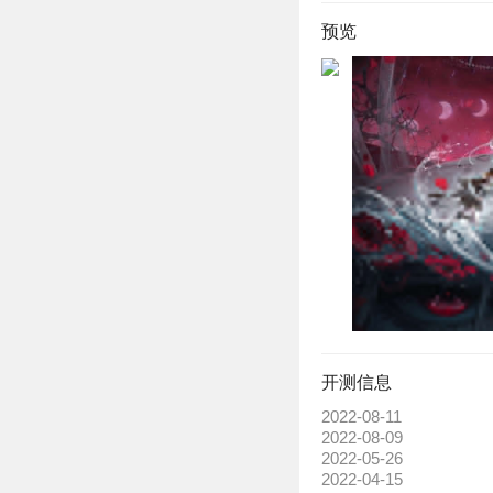
在，由于大批异变生物
预览
变的根源，为人类文明
【未知陨星降临】
未知的陨星从天外降临
区域如同死亡的花朵绽
人，则获得了常人无法
【调查异能狂徒】
哪怕已与TA们并肩作
在等待着你来将其一一
背后，也许还暗藏着你
开测信息
2022-08-11
2022-08-09
2022-05-26
2022-04-15