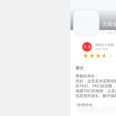
无期
© MB
46931个评价
7.3
来源于渠道
简介
尊敬的局长：
您好，这里是米诺斯危
的TA们。TA们或优
揭露TA们的秘密，以
找异变的源头，解开疯
-游戏特色-
【收容凶恶之人】
米诺斯危机管理局（M