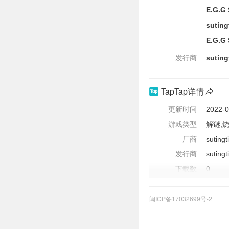
E.G.G 
suting
E.G.G 
发行商
suting
TapTap详情
更新时间
2022-0
游戏类型
解谜,
厂商
sutingt
发行商
sutingt
下载数
0
评价数
902
闽ICP备17032699号-2
更新内容
修复已