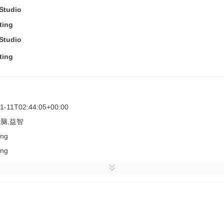
Studio
ting
Studio
ting
1-11T02:44:05+00:00
烧脑,益智
ing
ing
知BUG。