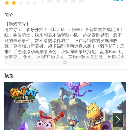
简介
【游戏简介】
考古寻宝，欢乐开找！《我叫MT：归来》全新探索养成玩法上
线！各位勇士，快来和哀木涕冒险小队一起探索世界吧！想不
到的奇遇事件、数不清的珍稀藏品，正在等待你的发掘和收
藏！更有强力新英雄、超多福利活动惊喜来袭！《我叫MT：归
来》手游还原动画剧情角色，小队阵容策略搭配！副本Boss机
制百变，“集火、控制”巧妙通关！宠物坐骑欢乐助战，跨服据点
资源抢占！战斗之余，还有秘境寻宝、冒险远征、游乐场等超
多趣味玩法等你探索！快来组建你的小队，共赴快乐之旅吧！
预览
【游戏特色】
1 探索世界 收集藏品
版本全新玩法“考古寻宝”欢乐上线！跟哀木涕一起，在世界里挖
呀挖呀挖！勇士们不仅能够获得探索的乐趣，还会触发奇遇事
件，收获超多珍稀藏品！“陈列室”系统同步开启，将考古收集的
藏品置入陈列室搭配养成，满足收藏欲的同时，更能提升英雄
实力！
2 据点争夺 跨服抢占
跨服对抗玩法——据点战火热争夺中！高品质地块逐步开放，