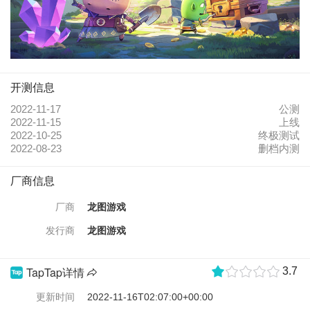
珍稀坐骑等你驯服！赶快跟随公会大部队，一起投身战场，抢
占稀有据点，收获海量资源吧！
3 原汁原味 欢乐加倍
银鳞胸甲五金一件，经典角色全员上线，游戏原汁原味地还原
了《我叫MT》动画中的经典剧情和精彩语录！哀木涕、傻馒、
呆贼、神棍德等“灵魂人物”爆笑归来！从嚎叫洞穴到影月城堡，
开测信息
你将和快乐小队再次踏上轻松欢乐的冒险！
2022-11-17
公测
2022-11-15
上线
4 放置护肝 轻松养成
2022-10-25
终极测试
挂机打怪、睡觉也变强；无损换将、英雄随心养，护肝就是这
2022-08-23
删档内测
么简单。《我叫MT：归来》支持无损换将！角色重置，资源全
返还！角色间等级共享，一人升级，全员沾光！更取消狗粮卡
的阵营限制，真正做到升级无压力，养成不费力！
厂商信息
5 小队战斗 策略升级
厂商
龙图游戏
花式羁绊，爆梗不断；好友组队，实力翻倍！战前布阵很重
要，战中也有小技巧。面对《我叫MT：归来》百变的关卡设
发行商
龙图游戏
计，偶尔也需要玩家动动手指，根据提示完成“集火”“控制”，方
可轻松通关！
TapTap详情
3.7
更新时间
2022-11-16T02:07:00+00:00