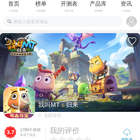
首页
榜单
开测表
产品库
资讯
行业视角
评价指数
即将上线
全球视野
行业动态
我叫MT：归来
© 龙图游戏
我的评价
1789个评价
3.7
来源于渠道
获取源