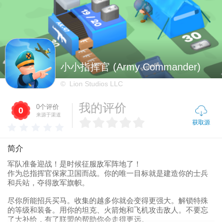
小小指挥官 (Army Commander)
© Lion Studios LLC
我的评价
0个评价
0
来源于渠道
获取源
简介
军队准备迎战！是时候征服敌军阵地了！

作为总指挥官保家卫国而战。你的唯一目标就是建造你的士兵
和兵站，夺得敌军旗帜。

尽你所能招兵买马。收集的越多你就会变得更强大。解锁特殊
的等级和装备。用你的坦克、火箭炮和飞机攻击敌人。不要忘
了大补给，有了联盟的帮助你会走得更远。
