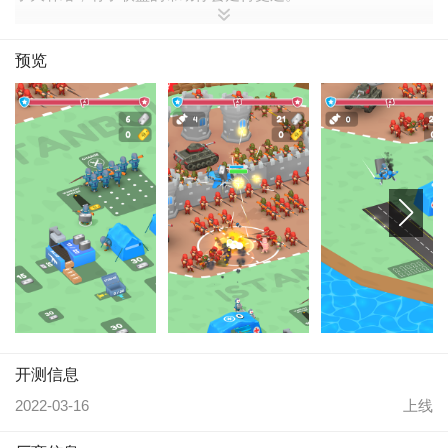
本游戏会极大地测试你的策略技巧。准备好了么，只有一个胜
利者！

预览
游戏特色

1.建造你的兵站

收集尽可能多的能量块，卖掉解锁新的兵站。

2.召集你的军队

更多的兵站意味着更多的士兵。集结他们作为你的第一防线，
然后进攻！

3.提升你的等级

你的进步提升会使你晋级：中士，上校，队长？由你决定！

4.夺得敌方旗帜

胜利就在你手上！

登录https://lionstudios.cc/contact-us/ 反馈和提出你的意见。

由带来 Food Cutting, Pull Him Out,和 I Peel Good!的工作室带
来。

新闻和更新参加以下网址

https://lionstudios.cc/

Facebook.com/LionStudios.cc

开测信息
Instagram.com/LionStudioscc

Twitter.com/LionStudiosCC

2022-03-16
上线
Youtube.com/c/LionStudiosCC