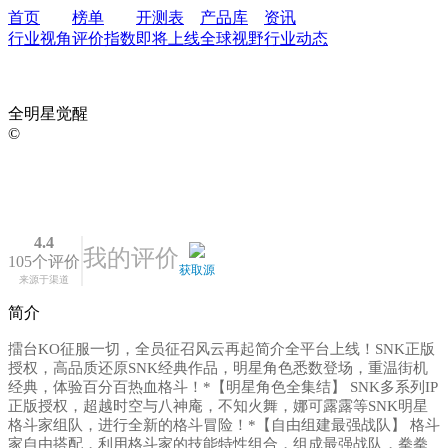
首页
榜单
开测表
产品库
资讯
行业视角
评价指数
即将上线
全球视野
行业动态
全明星觉醒
©
4.4
我的评价
105个评价
获取源
来源于渠道
简介
擂台KO征服一切，全员征召风云再起简介全平台上线！SNK正版
授权，高品质还原SNK经典作品，明星角色悉数登场，重温街机
经典，体验百分百热血格斗！*【明星角色全集结】 SNK多系列IP
正版授权，超越时空与八神庵，不知火舞，娜可露露等SNK明星
格斗家组队，进行全新的格斗冒险！*【自由组建最强战队】 格斗
家自由搭配，利用格斗家的技能特性组合，组成最强战队，拳拳