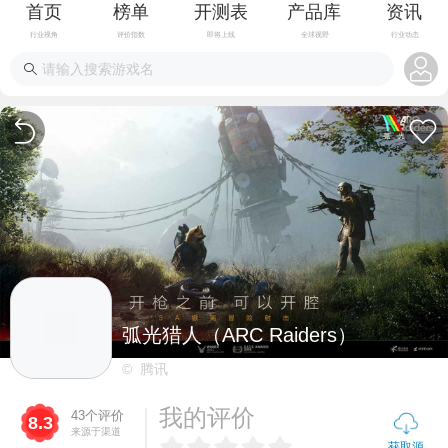
首页
榜单
开测表
产品库
资讯
行业视角
评价指数
即将上线
全球视野
行业动态
弧光猎人（ARC Raiders）
© 腾讯
我的评价
43个评价
8.3
来源于渠道
获取源