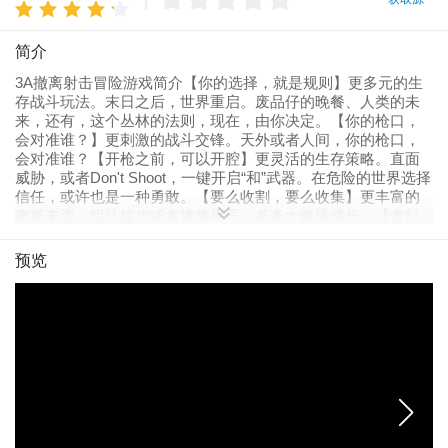
简介
3A撤离射击冒险游戏简介【你的选择，就是规则】更多元的生
存战斗玩法。末日之后，世界重启。废品仔的晚餐、人类的未
来，还有，这个丛林的法则，现在，由你决定。【你的枪口，
会对准谁？】更刺激的战斗交锋。天外或者人间，你的枪口，
会对准谁？【开枪之前，可以开腔】更灵活的生存策略。直面
威胁，或者Don't Shoot，一键开启“和”武器。在危险的世界选择
信任，或许也是一种勇敢。【要么收割，要么收集】更丰富的
爽感来源。组队猛攻或者摘摘果子，条条大路通成长。【拿起
武器，还是拿起乐器】更奇妙的末日氛围。在战火里唱歌，在
废墟上跳舞，生存严苛，总得有人负责乐观。【赶路，或者感
预览
受这一路】更沉浸的末世心流体验。光柱穿透硝烟、机械嗡
鸣.....给你连汗毛都需参与战斗的末世心流体验。【细节，耐得
住细品】更好玩的撤离冒险。2025年度TGA最佳多人在线游
戏，细糠，耐得住细品。