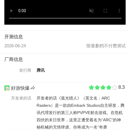
开测信息
2026-06-24
限量删档不付费测试
厂商信息
发行商
腾讯
好游快爆
8.3
开发者的话
开发者的话《弧光猎人》（英文名：ARC
Raiders）是一款由Embark Studios自主研发，腾
讯代理发行的第三人称PVPVE射击游戏。在危机
四伏的末日世界，这里正遭受着名为“ARC”的神
秘机械的无情肆虐。你将成为一名“奇袭